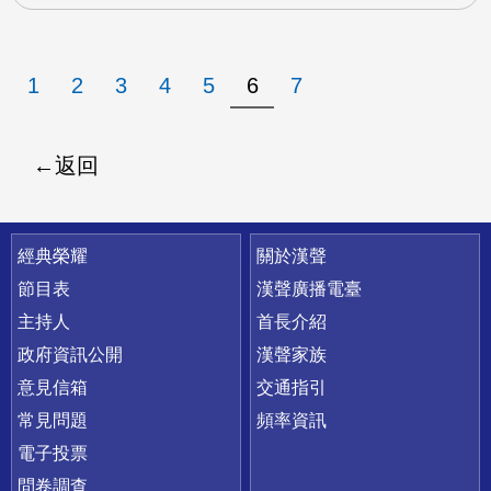
1
2
3
4
5
6
7
返回
快速連結
經典榮耀
關於漢聲
節目表
漢聲廣播電臺
主持人
首長介紹
政府資訊公開
漢聲家族
意見信箱
交通指引
常見問題
頻率資訊
電子投票
問卷調查