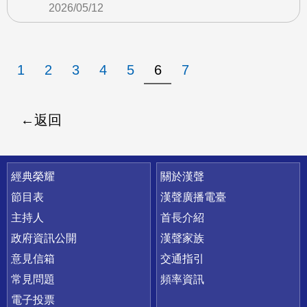
2026/05/12
1
2
3
4
5
6
7
返回
快速連結
經典榮耀
關於漢聲
節目表
漢聲廣播電臺
主持人
首長介紹
政府資訊公開
漢聲家族
意見信箱
交通指引
常見問題
頻率資訊
電子投票