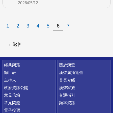
2026/05/12
1
2
3
4
5
6
7
返回
快速連結
經典榮耀
關於漢聲
節目表
漢聲廣播電臺
主持人
首長介紹
政府資訊公開
漢聲家族
意見信箱
交通指引
常見問題
頻率資訊
電子投票