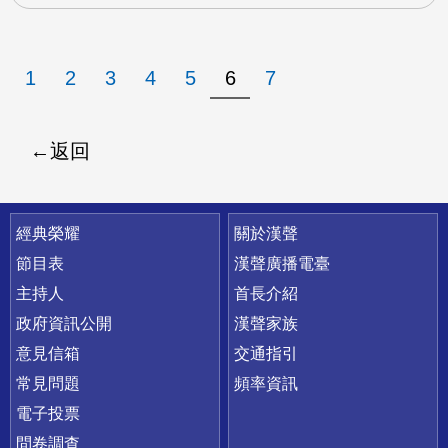
1
2
3
4
5
6
7
返回
快速連結
經典榮耀
關於漢聲
節目表
漢聲廣播電臺
主持人
首長介紹
政府資訊公開
漢聲家族
意見信箱
交通指引
常見問題
頻率資訊
電子投票
問卷調查