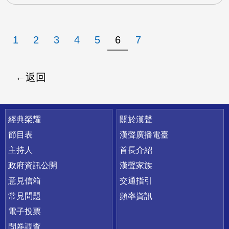
1
2
3
4
5
6
7
返回
快速連結
經典榮耀
關於漢聲
節目表
漢聲廣播電臺
主持人
首長介紹
政府資訊公開
漢聲家族
意見信箱
交通指引
常見問題
頻率資訊
電子投票
問卷調查