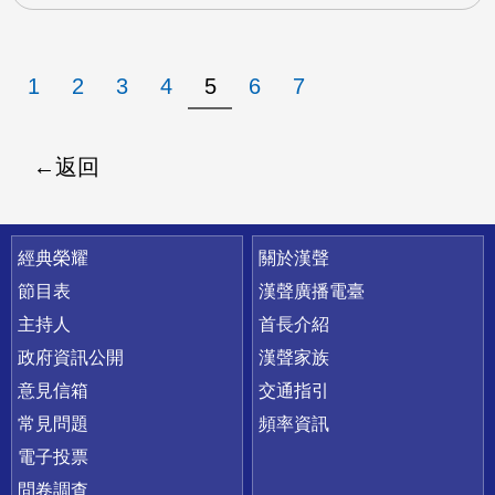
1
2
3
4
5
6
7
返回
快速連結
經典榮耀
關於漢聲
節目表
漢聲廣播電臺
主持人
首長介紹
政府資訊公開
漢聲家族
意見信箱
交通指引
常見問題
頻率資訊
電子投票
問卷調查