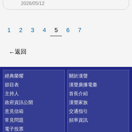
2026/05/12
1
2
3
4
5
6
7
返回
快速連結
經典榮耀
關於漢聲
節目表
漢聲廣播電臺
主持人
首長介紹
政府資訊公開
漢聲家族
意見信箱
交通指引
常見問題
頻率資訊
電子投票