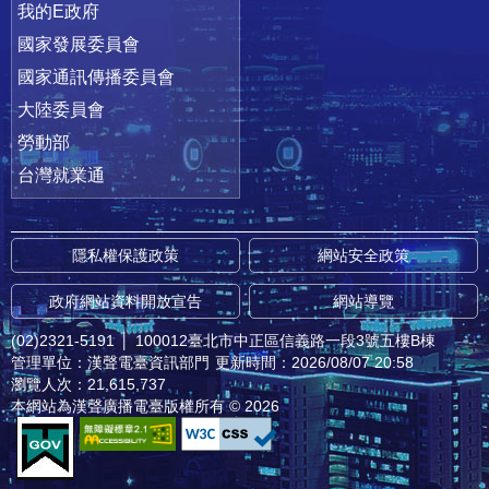
我的E政府
國家發展委員會
國家通訊傳播委員會
大陸委員會
勞動部
台灣就業通
隱私權保護政策
網站安全政策
政府網站資料開放宣告
網站導覽
(02)2321-5191
│
100012臺北市中正區信義路一段3號五樓B棟
管理單位：漢聲電臺資訊部門
更新時間：2026/08/07 20:58
瀏覽人次：21,615,737
本網站為漢聲廣播電臺版權所有 © 2026