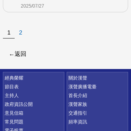
2025/07/27
1
2
返回
快速連結
經典榮耀
關於漢聲
節目表
漢聲廣播電臺
主持人
首長介紹
政府資訊公開
漢聲家族
意見信箱
交通指引
常見問題
頻率資訊
電子投票