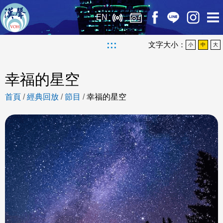
EN
:::
文字大小：
小
中
大
幸福的星空
首頁
/
經典回放
/
節目
/
幸福的星空