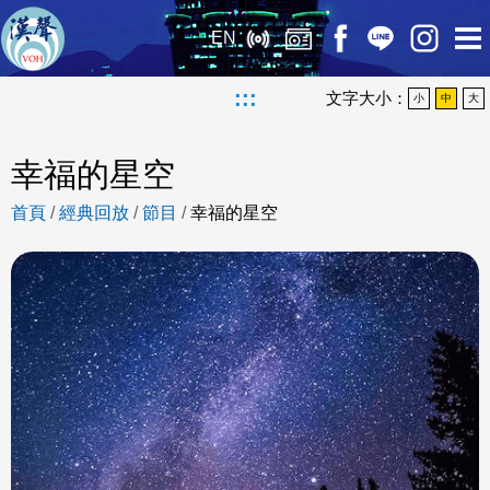
EN
:::
文字大小：
小
中
大
幸福的星空
首頁
/
經典回放
/
節目
/
幸福的星空