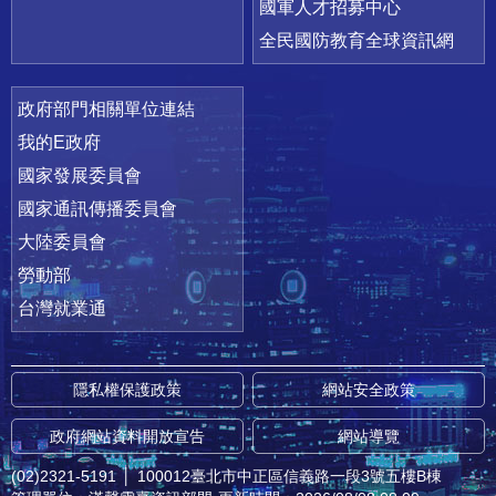
國軍人才招募中心
全民國防教育全球資訊網
政府部門相關單位連結
我的E政府
國家發展委員會
國家通訊傳播委員會
大陸委員會
勞動部
台灣就業通
隱私權保護政策
網站安全政策
政府網站資料開放宣告
網站導覽
(02)2321-5191
│
100012臺北市中正區信義路一段3號五樓B棟