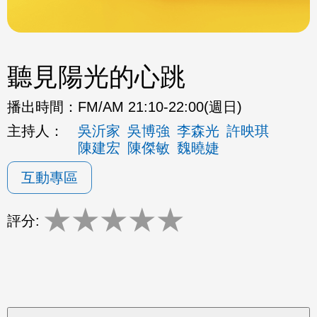
聽見陽光的心跳
播出時間：
FM/AM 21:10-22:00(週日)
主持人：
吳沂家
吳博強
李森光
許映琪
陳建宏
陳傑敏
魏曉婕
互動專區
★
★
★
★
★
評分: