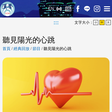
EN
:::
文字大小：
小
中
大
聽見陽光的心跳
首頁
/
經典回放
/
節目
/
聽見陽光的心跳