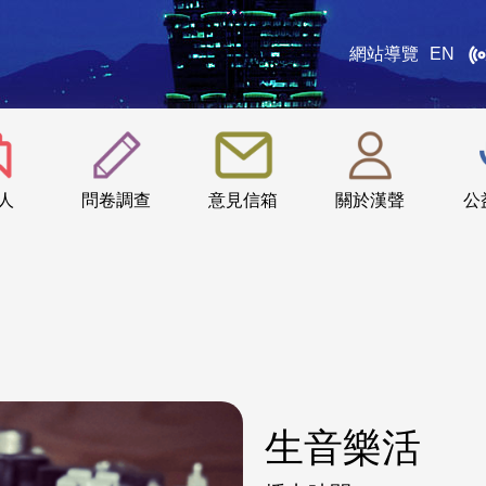
網站導覽
EN
:::
人
問卷調查
意見信箱
關於漢聲
公
生音樂活