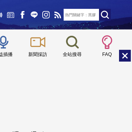
文字大小：
小
中
大
益插播
新聞採訪
全站搜尋
FAQ