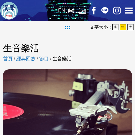
EN
:::
文字大小：
小
中
大
生音樂活
首頁
/
經典回放
/
節目
/
生音樂活