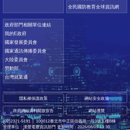
全民國防教育全球資訊網
政府部門相關單位連結
我的E政府
國家發展委員會
國家通訊傳播委員會
大陸委員會
勞動部
台灣就業通
隱私權保護政策
網站安全政策
政府網站資料開放宣告
網站導覽
(02)2321-5191
│
100012臺北市中正區信義路一段3號五樓B棟
管理單位：漢聲電臺資訊部門
更新時間：2026/08/09 13:30