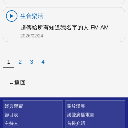
生音樂活
趙傳給所有知道我名字的人 FM AM
2026/02/24
1
2
3
4
返回
快速連結
經典榮耀
關於漢聲
節目表
漢聲廣播電臺
主持人
首長介紹