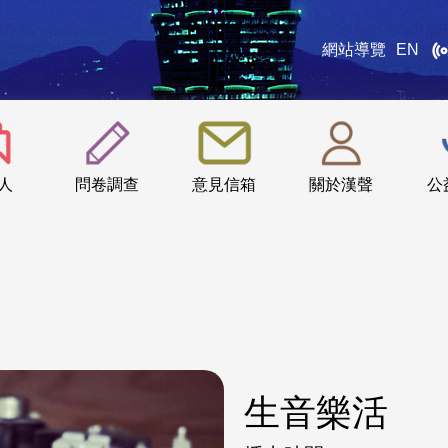
網站導覽
EN
:::
人
問卷調查
意見信箱
關於漢聲
公
生音樂活