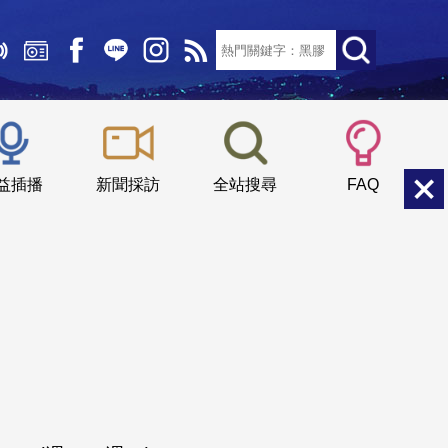
文字大小：
小
中
大
益插播
新聞採訪
全站搜尋
FAQ