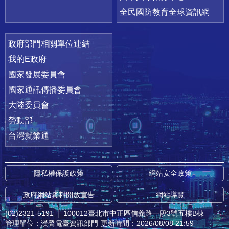
全民國防教育全球資訊網
政府部門相關單位連結
我的E政府
國家發展委員會
國家通訊傳播委員會
大陸委員會
勞動部
台灣就業通
隱私權保護政策
網站安全政策
政府網站資料開放宣告
網站導覽
(02)2321-5191
│
100012臺北市中正區信義路一段3號五樓B棟
管理單位：漢聲電臺資訊部門
更新時間：2026/08/08 21:59