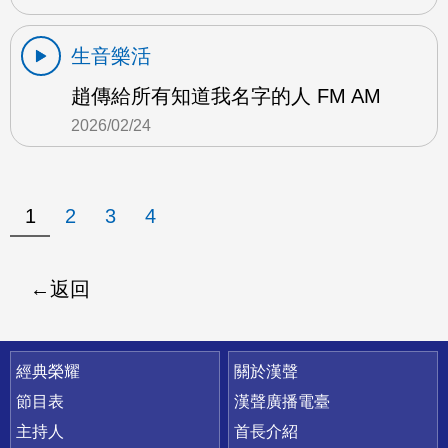
生音樂活
趙傳給所有知道我名字的人 FM AM
2026/02/24
1
2
3
4
返回
快速連結
經典榮耀
關於漢聲
節目表
漢聲廣播電臺
主持人
首長介紹