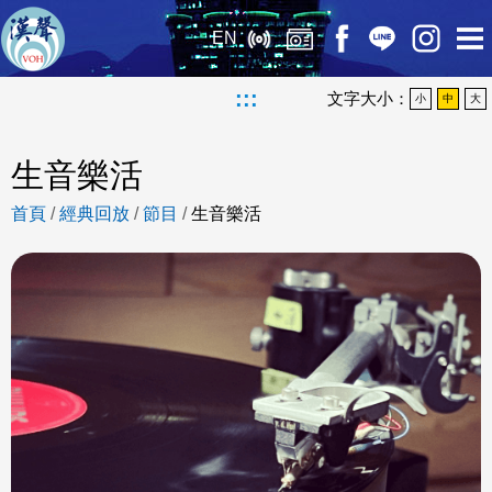
EN
:::
文字大小：
小
中
大
生音樂活
首頁
/
經典回放
/
節目
/
生音樂活