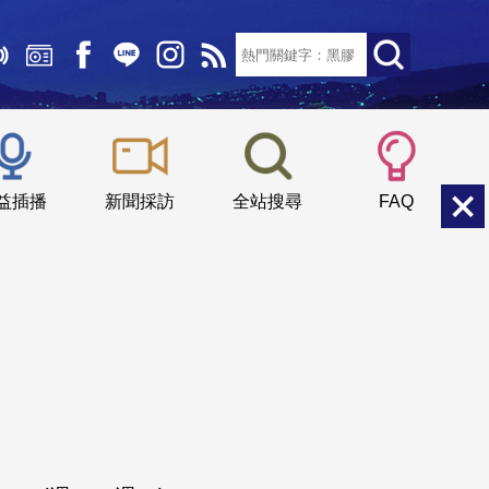
文字大小：
小
中
大
益插播
新聞採訪
全站搜尋
FAQ