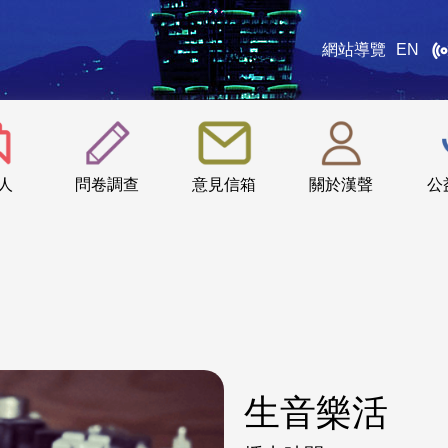
網站導覽
EN
:::
人
問卷調查
意見信箱
關於漢聲
公
生音樂活