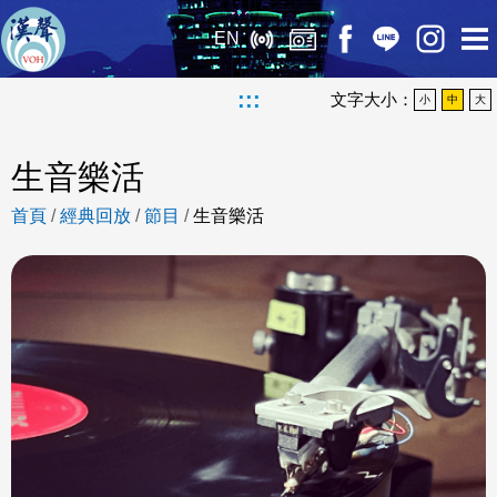
EN
:::
文字大小：
小
中
大
生音樂活
首頁
/
經典回放
/
節目
/
生音樂活