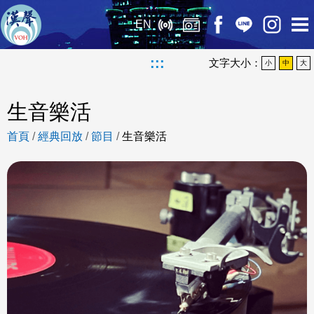
EN
:::
文字大小：
小
中
大
生音樂活
首頁
/
經典回放
/
節目
/
生音樂活