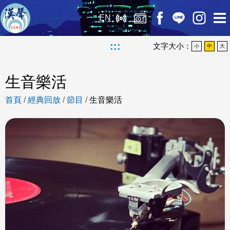
EN
:::
文字大小：
小
中
大
生音樂活
首頁
/
經典回放
/
節目
/
生音樂活