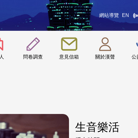
網站導覽
EN
:::
人
問卷調查
意見信箱
關於漢聲
公
生音樂活