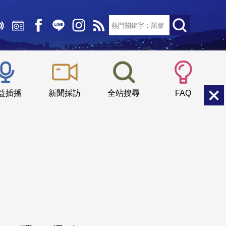
文字大小：
小
中
大
益插播
新聞採訪
全站搜尋
FAQ