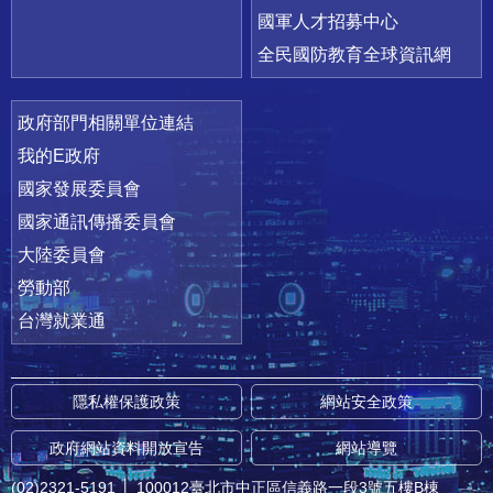
國軍人才招募中心
全民國防教育全球資訊網
政府部門相關單位連結
我的E政府
國家發展委員會
國家通訊傳播委員會
大陸委員會
勞動部
台灣就業通
隱私權保護政策
網站安全政策
政府網站資料開放宣告
網站導覽
(02)2321-5191
│
100012臺北市中正區信義路一段3號五樓B棟