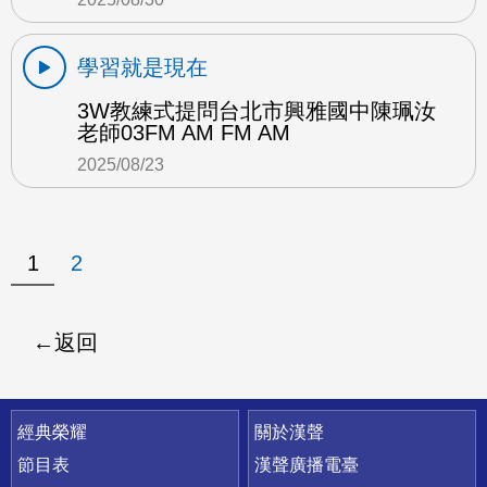
學習就是現在
3W教練式提問台北市興雅國中陳珮汝
老師03FM AM FM AM
2025/08/23
1
2
返回
快速連結
經典榮耀
關於漢聲
節目表
漢聲廣播電臺