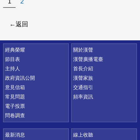
1
2
返回
快速連結
經典榮耀
關於漢聲
節目表
漢聲廣播電臺
主持人
首長介紹
政府資訊公開
漢聲家族
意見信箱
交通指引
常見問題
頻率資訊
電子投票
問卷調查
最新消息
線上收聽