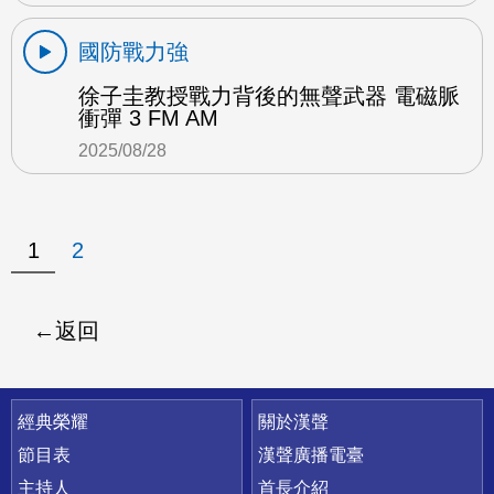
國防戰力強
徐子圭教授戰力背後的無聲武器 電磁脈
衝彈 3 FM AM
2025/08/28
1
2
返回
快速連結
經典榮耀
關於漢聲
節目表
漢聲廣播電臺
主持人
首長介紹