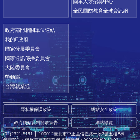
國軍人才招募中心
全民國防教育全球資訊網
政府部門相關單位連結
我的E政府
國家發展委員會
國家通訊傳播委員會
大陸委員會
勞動部
台灣就業通
隱私權保護政策
網站安全政策
政府網站資料開放宣告
網站導覽
(02)2321-5191
│
100012臺北市中正區信義路一段3號五樓B棟