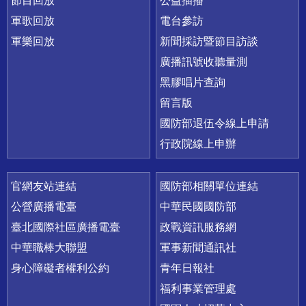
節目回放
公益插播
軍歌回放
電台參訪
軍樂回放
新聞採訪暨節目訪談
廣播訊號收聽量測
黑膠唱片查詢
留言版
國防部退伍令線上申請
行政院線上申辦
官網友站連結
國防部相關單位連結
公營廣播電臺
中華民國國防部
臺北國際社區廣播電臺
政戰資訊服務網
中華職棒大聯盟
軍事新聞通訊社
身心障礙者權利公約
青年日報社
福利事業管理處