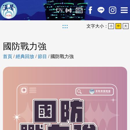
EN
:::
文字大小：
小
中
大
國防戰力強
首頁
/
經典回放
/
節目
/
國防戰力強