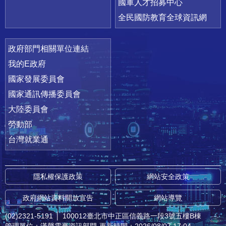
國軍人才招募中心
全民國防教育全球資訊網
政府部門相關單位連結
我的E政府
國家發展委員會
國家通訊傳播委員會
大陸委員會
勞動部
台灣就業通
隱私權保護政策
網站安全政策
政府網站資料開放宣告
網站導覽
(02)2321-5191
│
100012臺北市中正區信義路一段3號五樓B棟