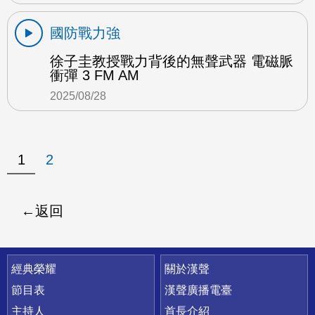
國防戰力強
徐子圭教授戰力背後的無聲武器 電磁脈
衝彈 3 FM AM
2025/08/28
1
2
返回
快速連結
經典榮耀
關於漢聲
節目表
漢聲廣播電臺
主持人
首長介紹