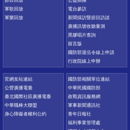
節目回放
公益插播
軍歌回放
電台參訪
軍樂回放
新聞採訪暨節目訪談
廣播訊號收聽量測
黑膠唱片查詢
留言版
國防部退伍令線上申請
行政院線上申辦
官網友站連結
國防部相關單位連結
公營廣播電臺
中華民國國防部
臺北國際社區廣播電臺
政戰資訊服務網
中華職棒大聯盟
軍事新聞通訊社
身心障礙者權利公約
青年日報社
福利事業管理處