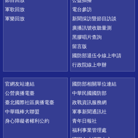
節目回放
公益插播
軍歌回放
電台參訪
軍樂回放
新聞採訪暨節目訪談
廣播訊號收聽量測
黑膠唱片查詢
留言版
國防部退伍令線上申請
行政院線上申辦
官網友站連結
國防部相關單位連結
公營廣播電臺
中華民國國防部
臺北國際社區廣播電臺
政戰資訊服務網
中華職棒大聯盟
軍事新聞通訊社
身心障礙者權利公約
青年日報社
福利事業管理處