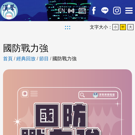
EN
:::
文字大小：
小
中
大
國防戰力強
首頁
/
經典回放
/
節目
/
國防戰力強