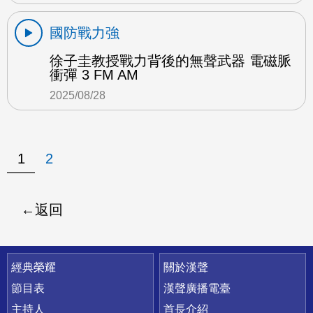
國防戰力強
徐子圭教授戰力背後的無聲武器 電磁脈
衝彈 3 FM AM
2025/08/28
1
2
返回
快速連結
經典榮耀
關於漢聲
節目表
漢聲廣播電臺
主持人
首長介紹