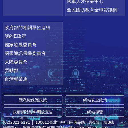
國軍人才招募中心
全民國防教育全球資訊網
政府部門相關單位連結
我的E政府
國家發展委員會
國家通訊傳播委員會
大陸委員會
勞動部
台灣就業通
隱私權保護政策
網站安全政策
政府網站資料開放宣告
網站導覽
(02)2321-5191
│
100012臺北市中正區信義路一段3號五樓B棟