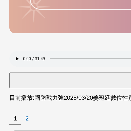
目前播放:
國防戰力強
2025/03/20
姜冠廷數位性別
1
2