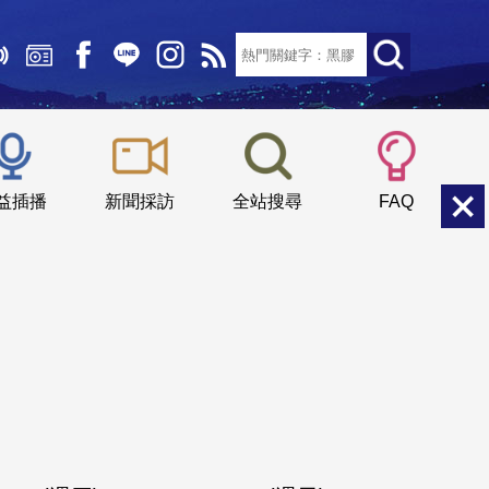
文字大小：
小
中
大
益插播
新聞採訪
全站搜尋
FAQ