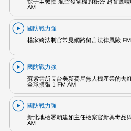
徐子圭教授 航空發電機的秘密 超音速噴嘴
AM
國防戰力強
楊家綺法制官常見網路留言法律風險 FM 
國防戰力強
蘇紫雲所長台美新賽局無人機產業的去
全球擴張 1 FM AM
國防戰力強
新北地檢署賴建如主任檢察官新興毒品與
AM