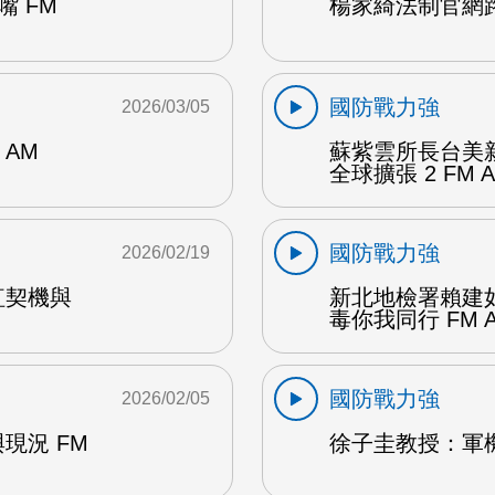
 FM
楊家綺法制官網路
國防戰力強
2026/03/05
AM
蘇紫雲所長台美
全球擴張 2 FM 
國防戰力強
2026/02/19
紅契機與
新北地檢署賴建
毒你我同行 FM 
國防戰力強
2026/02/05
現況 FM
徐子圭教授：軍機