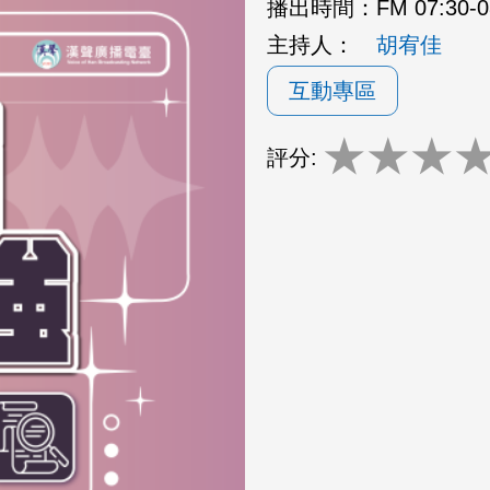
播出時間：
FM 07:30-
主持人：
胡宥佳
互動專區
★
★
★
評分: