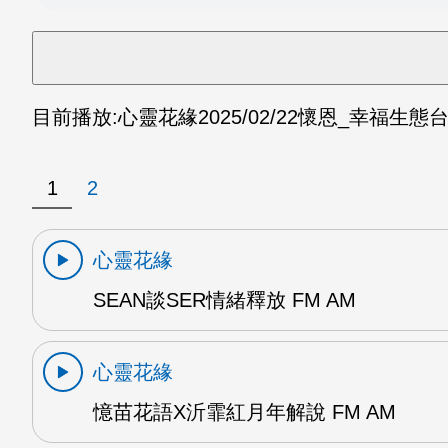
目前播放:
心靈花緣
2025/02/22
懷恩_幸福生態台
1
2
心靈花緣
SEAN談SER情緒釋放 FM AM
心靈花緣
憶苗花語X沂霏紅月年解說 FM AM