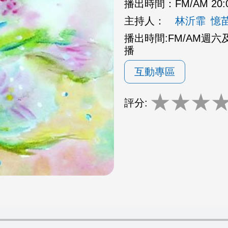
播出時間：
FM/AM 20:
主持人：
林沂霏
憶
播出時間:FM/AM週六及週日
播
互動專區
★
★
★
評分: