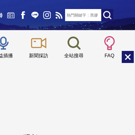
文字大小：
小
中
大
益插播
新聞採訪
全站搜尋
FAQ