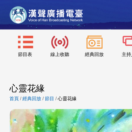
節目表
線上收聽
經典回放
主持
心靈花緣
首頁
/
經典回放
/
節目
/
心靈花緣