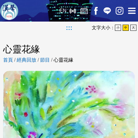
EN
:::
文字大小：
小
中
大
心靈花緣
首頁
/
經典回放
/
節目
/
心靈花緣