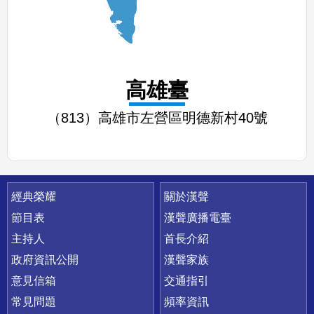
高雄臺
（813）高雄市左營區明德新村40號
快速連結
經典榮耀
關於漢聲
節目表
漢聲廣播電臺
主持人
首長介紹
政府資訊公開
漢聲家族
意見信箱
交通指引
常見問題
頻率資訊