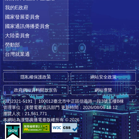
我的E政府
國家發展委員會
國家通訊傳播委員會
大陸委員會
勞動部
台灣就業通
隱私權保護政策
網站安全政策
政府網站資料開放宣告
網站導覽
(02)2321-5191
│
100012臺北市中正區信義路一段3號五樓B棟
管理單位：漢聲電臺資訊部門
更新時間：2026/08/06 18:12
瀏覽人次：21,561,771
本網站為漢聲廣播電臺版權所有 © 2026