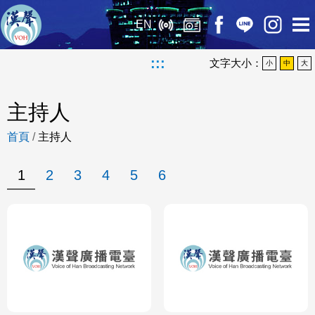
EN
:::
文字大小：
小
中
大
主持人
首頁
/
主持人
1
2
3
4
5
6