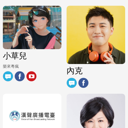
小草兒
樂來粵瘋
內克