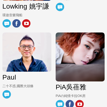
Lowking 姚宇謙
環遊音樂飛船
Paul
PiA吳蓓雅
二十不惑,國際大頭條
PiAの純情卡拉OK房