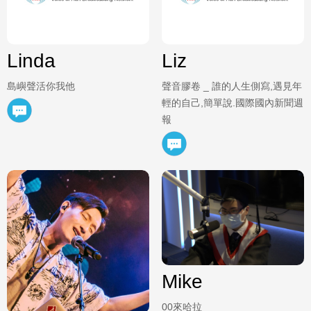
Linda
Liz
島嶼聲活你我他
聲音膠卷 _ 誰的人生側寫,遇見年
輕的自己,簡單說.國際國內新聞週
報
Mike
00來哈拉