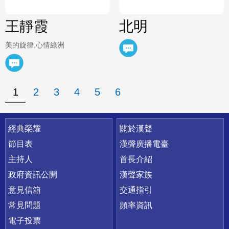
王靜霞
北明
美的旋律,心情綠洲
1
2
3
4
5
6
快速連結
經典榮耀
關於漢聲
節目表
漢聲廣播電臺
主持人
首長介紹
政府資訊公開
漢聲家族
意見信箱
交通指引
常見問題
頻率資訊
電子投票