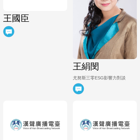
王國臣
王絹閔
尤努斯三零ESG影響力對談