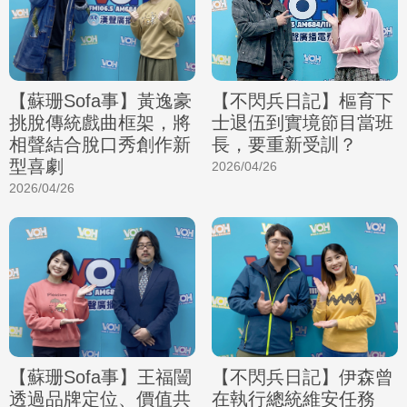
【蘇珊Sofa事】黃逸豪
【不閃兵日記】樞育下
挑脫傳統戲曲框架，將
士退伍到實境節目當班
相聲結合脫口秀創作新
長，要重新受訓？
型喜劇
2026/04/26
2026/04/26
【蘇珊Sofa事】王福闓
【不閃兵日記】伊森曾
透過品牌定位、價值共
在執行總統維安任務