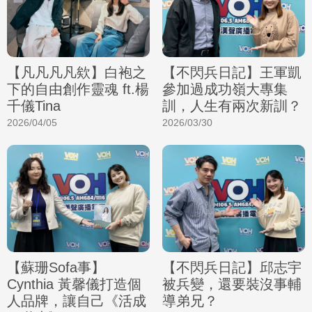
【凡凡凡凡欸】白袍之
【不閃兵日記】王軍凱
下的自由創作靈魂 ft.楊
參加過成功嶺大專集
千儀Tina
訓，人生有兩次新訓？
2026/04/05
2026/03/30
【蘇珊Sofa事】
【不閃兵日記】邱志宇
Cynthia 黃馨儀打造個
被兵變，還要裝沒事輔
人品牌，讓自己《活成
導弟兄？