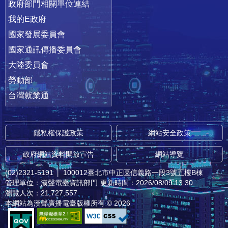
政府部門相關單位連結
我的E政府
國家發展委員會
國家通訊傳播委員會
大陸委員會
勞動部
台灣就業通
隱私權保護政策
網站安全政策
政府網站資料開放宣告
網站導覽
(02)2321-5191
│
100012臺北市中正區信義路一段3號五樓B棟
管理單位：漢聲電臺資訊部門
更新時間：2026/08/09 13:30
瀏覽人次：21,727,557
本網站為漢聲廣播電臺版權所有 © 2026