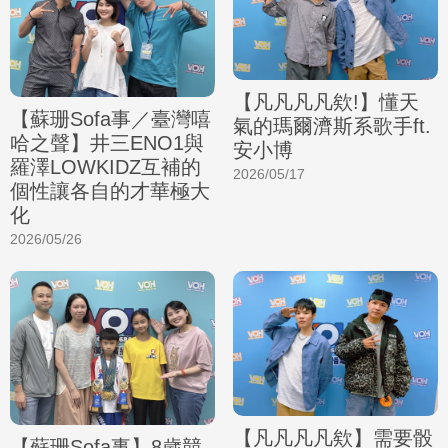
【凡凡凡凡欸!】懂天
【蘇珊Sofa事／臺灣嘻
氣的瑪爾濟斯系歌手ft.
哈之聲】井三ENO1與
安小博
羅澤LOWKIDZ互補的
2026/05/17
個性讓各自的才華極大
化
2026/05/26
【凡凡凡凡欸】需要骰
【蘇珊Sofa事】8歲競