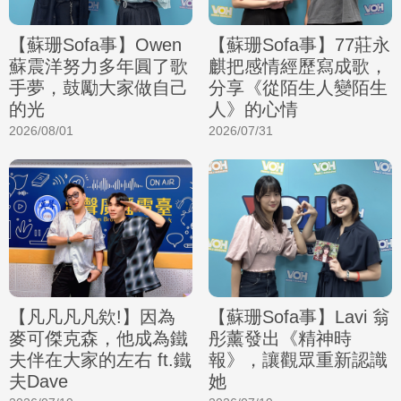
【蘇珊Sofa事】Owen
【蘇珊Sofa事】77莊永
蘇震洋努力多年圓了歌
麒把感情經歷寫成歌，
手夢，鼓勵大家做自己
分享《從陌生人變陌生
的光
人》的心情
2026/08/01
2026/07/31
【凡凡凡凡欸!】因為
【蘇珊Sofa事】Lavi 翁
麥可傑克森，他成為鐵
彤薰發出《精神時
夫伴在大家的左右 ft.鐵
報》，讓觀眾重新認識
夫Dave
她