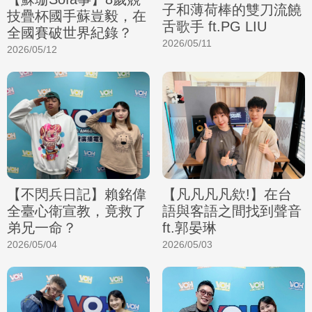
子和薄荷棒的雙刀流饒
技疊杯國手蘇豈毅，在
舌歌手 ft.PG LIU
全國賽破世界紀錄？
2026/05/11
2026/05/12
【不閃兵日記】賴銘偉
【凡凡凡凡欸!】在台
全臺心衛宣教，竟救了
語與客語之間找到聲音
弟兄一命？
ft.郭晏琳
2026/05/04
2026/05/03