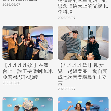
2026/06/07
思念唱給天上的父親 ft.
李科賜
2026/06/07
【凡凡凡凡欸!】在舞
【凡凡凡凡欸!】跟女
台上，說了要做到!ft.米
兒一起組樂團，獨自完
亞若×紀妍×思綾
成七次音樂環島ft.王立
言
2026/05/30
2026/05/27