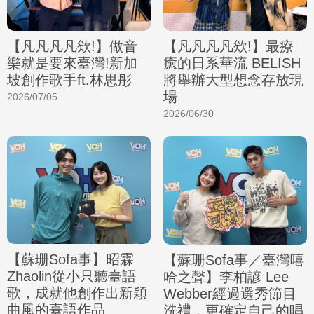
【凡凡凡凡欸!】做音
【凡凡凡凡欸!】最療
樂就是要來臺灣!新加
癒的日系華流 BELISH
坡創作歌手ft.林思彤
將舉辦大型想念存放現
場
2026/07/05
2026/06/30
【蘇珊Sofa事】昭霖
【蘇珊Sofa事／臺灣嘻
Zhaolin從小只聽臺語
哈之聲】李柏諺 Lee
歌，成就他創作出新穎
Webber經過選秀節目
曲風的臺語作品
洗禮，更確定自己的唱