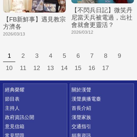
【不閃兵日記】微笑丹
尼當天兵被電過，出社
【FB新鮮事】遇見教宗
會就會更靈活？
方濟各
2026/03/12
2026/03/13
1
2
3
4
5
6
7
8
9
10
11
12
13
14
15
16
17
快速連結
經典榮耀
關於漢聲
節目表
漢聲廣播電臺
主持人
首長介紹
政府資訊公開
漢聲家族
意見信箱
交通指引
常見問題
頻率資訊