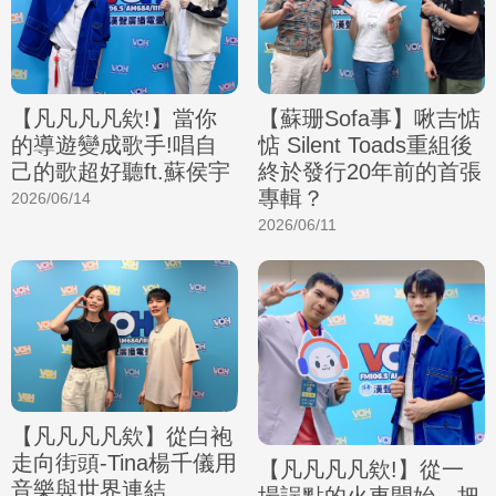
【凡凡凡凡欸!】當你
【蘇珊Sofa事】啾吉惦
的導遊變成歌手!唱自
惦 Silent Toads重組後
己的歌超好聽ft.蘇侯宇
終於發行20年前的首張
專輯？
2026/06/14
2026/06/11
【凡凡凡凡欸】從白袍
走向街頭-Tina楊千儀用
【凡凡凡凡欸!】從一
音樂與世界連結
場誤點的火車開始，把