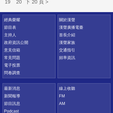
19
20
下 20 頁 >
快速連結
經典榮耀
關於漢聲
節目表
漢聲廣播電臺
主持人
首長介紹
政府資訊公開
漢聲家族
意見信箱
交通指引
常見問題
頻率資訊
電子投票
問卷調查
最新消息
線上收聽
新聞報導
FM
節目訊息
AM
Podcast