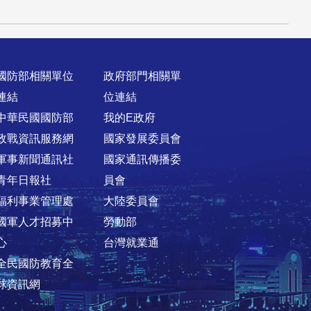
國防部相關單位
政府部門相關單
連結
位連結
中華民國國防部
我的E政府
政戰資訊服務網
國家發展委員會
軍事新聞通訊社
國家通訊傳播委
青年日報社
員會
福利事業管理處
大陸委員會
國軍人才招募中
勞動部
心
台灣就業通
全民國防教育全
球資訊網