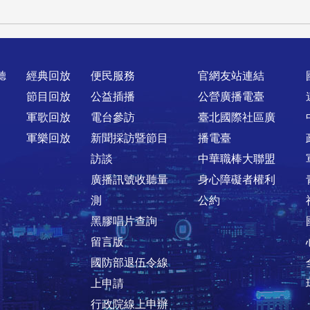
聽
經典回放
便民服務
官網友站連結
節目回放
公益插播
公營廣播電臺
軍歌回放
電台參訪
臺北國際社區廣
軍樂回放
新聞採訪暨節目
播電臺
訪談
中華職棒大聯盟
廣播訊號收聽量
身心障礙者權利
測
公約
黑膠唱片查詢
留言版
國防部退伍令線
上申請
行政院線上申辦