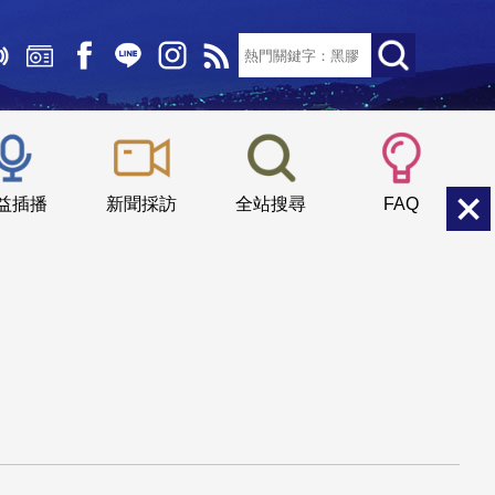
文字大小：
小
中
大
益插播
新聞採訪
全站搜尋
FAQ