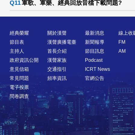
Q11
軍歌、軍樂、經典回放音檔下載問題?
快速連結
經典榮耀
關於漢聲
最新消息
線上收
節目表
漢聲廣播電臺
新聞報導
FM
主持人
首長介紹
節目訊息
AM
政府資訊公開
漢聲家族
Podcast
意見信箱
交通指引
ICRT News
常見問題
頻率資訊
官網公告
電子投票
問卷調查