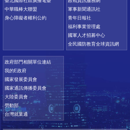
臺北國際社區廣播電臺
政戰資訊服務網
中華職棒大聯盟
軍事新聞通訊社
身心障礙者權利公約
青年日報社
福利事業管理處
國軍人才招募中心
全民國防教育全球資訊網
政府部門相關單位連結
我的E政府
國家發展委員會
國家通訊傳播委員會
大陸委員會
勞動部
台灣就業通