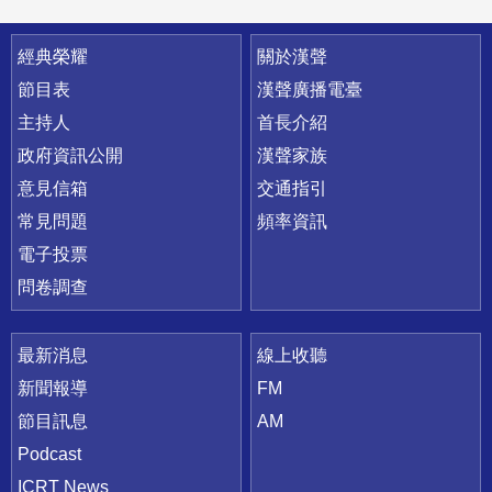
快速連結
經典榮耀
關於漢聲
節目表
漢聲廣播電臺
主持人
首長介紹
政府資訊公開
漢聲家族
意見信箱
交通指引
常見問題
頻率資訊
電子投票
問卷調查
最新消息
線上收聽
新聞報導
FM
節目訊息
AM
Podcast
ICRT News