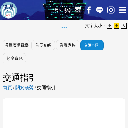
EN
:::
文字大小：
小
中
大
漢聲廣播電臺
首長介紹
漢聲家族
交通指引
頻率資訊
交通指引
首頁
/
關於漢聲
/
交通指引