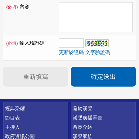
內容
(必填)
輸入驗證碼
(必填)
更新驗證碼
文字驗證碼
重新填寫
確定送出
快速連結
經典榮耀
關於漢聲
節目表
漢聲廣播電臺
主持人
首長介紹
政府資訊公開
漢聲家族