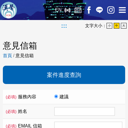
EN
:::
文字大小：
小
中
大
意見信箱
首頁
/
意見信箱
案件進度查詢
服務內容
建議
(必填)
姓名
(必填)
EMAIL 信箱
(必填)