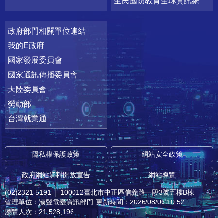
全民國防教育全球資訊網
政府部門相關單位連結
我的E政府
國家發展委員會
國家通訊傳播委員會
大陸委員會
勞動部
台灣就業通
隱私權保護政策
網站安全政策
政府網站資料開放宣告
網站導覽
(02)2321-5191
│
100012臺北市中正區信義路一段3號五樓B棟
管理單位：漢聲電臺資訊部門
更新時間：2026/08/06 10:52
瀏覽人次：21,528,196