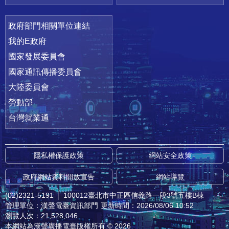
政府部門相關單位連結
我的E政府
國家發展委員會
國家通訊傳播委員會
大陸委員會
勞動部
台灣就業通
隱私權保護政策
網站安全政策
政府網站資料開放宣告
網站導覽
(02)2321-5191
│
100012臺北市中正區信義路一段3號五樓B棟
管理單位：漢聲電臺資訊部門
更新時間：2026/08/06 10:52
瀏覽人次：21,528,046
本網站為漢聲廣播電臺版權所有 © 2026