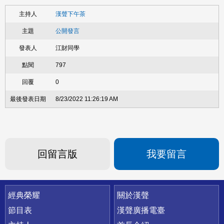
漢聲下午茶
公開發言
江財同學
797
0
8/23/2022 11:26:19 AM
回留言版
我要留言
快速連結
經典榮耀
關於漢聲
節目表
漢聲廣播電臺