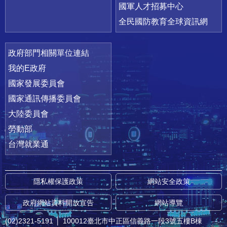
國軍人才招募中心
全民國防教育全球資訊網
政府部門相關單位連結
我的E政府
國家發展委員會
國家通訊傳播委員會
大陸委員會
勞動部
台灣就業通
隱私權保護政策
網站安全政策
政府網站資料開放宣告
網站導覽
(02)2321-5191
│
100012臺北市中正區信義路一段3號五樓B棟