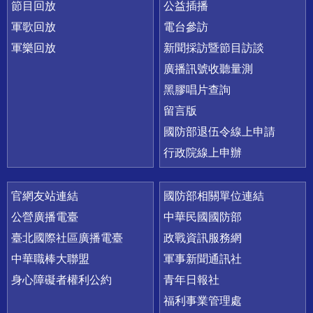
節目回放
公益插播
軍歌回放
電台參訪
軍樂回放
新聞採訪暨節目訪談
廣播訊號收聽量測
黑膠唱片查詢
留言版
國防部退伍令線上申請
行政院線上申辦
官網友站連結
國防部相關單位連結
公營廣播電臺
中華民國國防部
臺北國際社區廣播電臺
政戰資訊服務網
中華職棒大聯盟
軍事新聞通訊社
身心障礙者權利公約
青年日報社
福利事業管理處