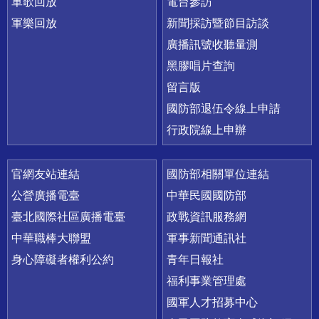
軍歌回放
電台參訪
軍樂回放
新聞採訪暨節目訪談
廣播訊號收聽量測
黑膠唱片查詢
留言版
國防部退伍令線上申請
行政院線上申辦
官網友站連結
國防部相關單位連結
公營廣播電臺
中華民國國防部
臺北國際社區廣播電臺
政戰資訊服務網
中華職棒大聯盟
軍事新聞通訊社
身心障礙者權利公約
青年日報社
福利事業管理處
國軍人才招募中心