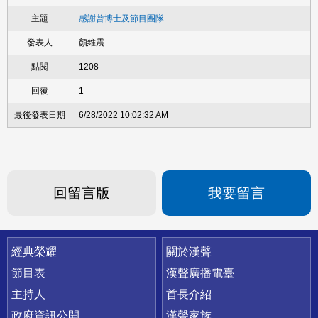
感謝曾博士及節目團隊
顏維震
1208
1
6/28/2022 10:02:32 AM
回留言版
我要留言
快速連結
經典榮耀
關於漢聲
節目表
漢聲廣播電臺
主持人
首長介紹
政府資訊公開
漢聲家族