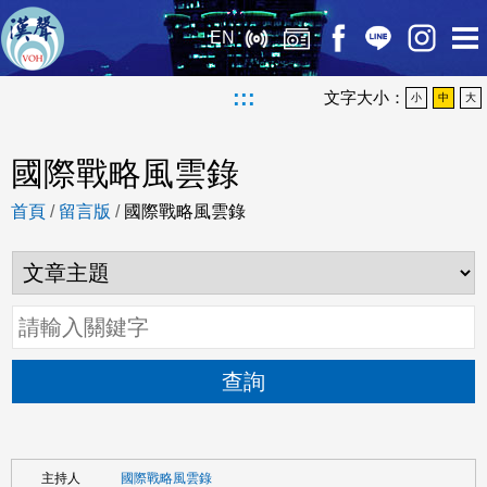
EN
:::
文字大小：
小
中
大
國際戰略風雲錄
首頁
/
留言版
/
國際戰略風雲錄
查詢
國際戰略風雲錄