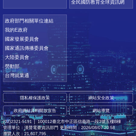
全民國防教育全球資訊網
政府部門相關單位連結
我的E政府
國家發展委員會
國家通訊傳播委員會
大陸委員會
勞動部
台灣就業通
隱私權保護政策
網站安全政策
政府網站資料開放宣告
網站導覽
(02)2321-5191
│
100012臺北市中正區信義路一段3號五樓B棟
管理單位：漢聲電臺資訊部門
更新時間：2026/08/07 20:58
瀏覽人次：21,607,795