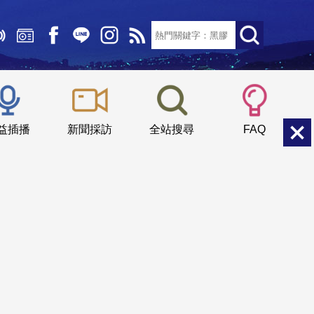
文字大小：
小
中
大
益插播
新聞採訪
全站搜尋
FAQ