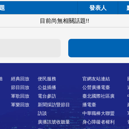
題
發表人
目前尚無相關話題!!
聽
經典回放
便民服務
官網友站連結
節目回放
公益插播
公營廣播電臺
軍歌回放
電台參訪
臺北國際社區廣
軍樂回放
新聞採訪暨節目
播電臺
訪談
中華職棒大聯盟
廣播訊號收聽量
身心障礙者權利