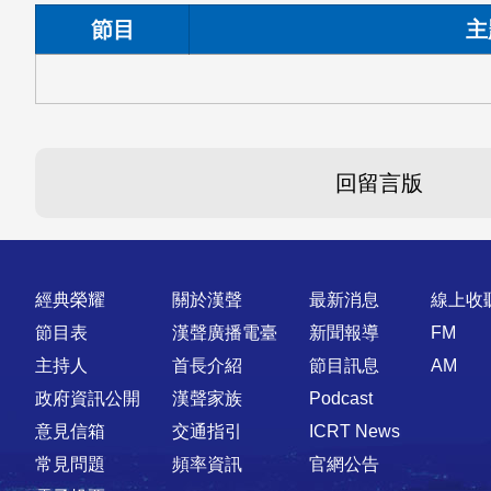
節目
主
回留言版
快速連結
經典榮耀
關於漢聲
最新消息
線上收
節目表
漢聲廣播電臺
新聞報導
FM
主持人
首長介紹
節目訊息
AM
政府資訊公開
漢聲家族
Podcast
意見信箱
交通指引
ICRT News
常見問題
頻率資訊
官網公告