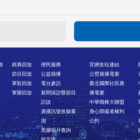
聽
經典回放
便民服務
官網友站連結
節目回放
公益插播
公營廣播電臺
軍歌回放
電台參訪
臺北國際社區廣
軍樂回放
新聞採訪暨節目
播電臺
訪談
中華職棒大聯盟
廣播訊號收聽量
身心障礙者權利
測
公約
黑膠唱片查詢
留言版