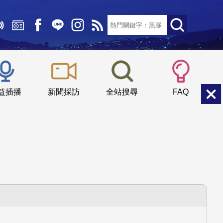
文字大小：
小
中
大
益插播
新聞採訪
全站搜尋
FAQ