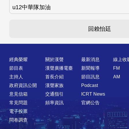
u12中華隊加油
回賴怡廷
快速連結
經典榮耀
關於漢聲
最新消息
線上收
節目表
漢聲廣播電臺
新聞報導
FM
主持人
首長介紹
節目訊息
AM
政府資訊公開
漢聲家族
Podcast
意見信箱
交通指引
ICRT News
常見問題
頻率資訊
官網公告
電子投票
問卷調查