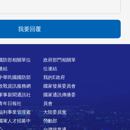
我要回覆
國防部相關單位
政府部門相關單
連結
位連結
中華民國國防部
我的E政府
政戰資訊服務網
國家發展委員會
軍事新聞通訊社
國家通訊傳播委
青年日報社
員會
福利事業管理處
大陸委員會
國軍人才招募中
勞動部
心
台灣就業通