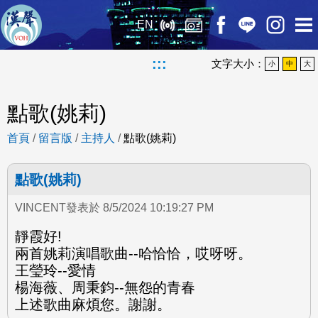
EN
:::
文字大小：
小
中
大
點歌(姚莉)
首頁
/
留言版
/
主持人
/
點歌(姚莉)
點歌(姚莉)
VINCENT發表於 8/5/2024 10:19:27 PM
靜霞好!
兩首姚莉演唱歌曲--哈恰恰，哎呀呀。
王瑩玲--愛情
楊海薇、周秉鈞--無怨的青春
上述歌曲麻煩您。謝謝。