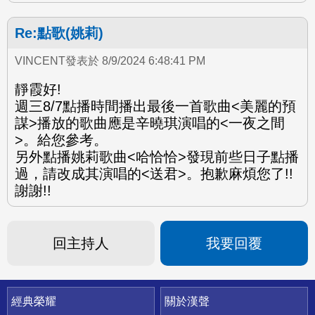
Re:點歌(姚莉)
VINCENT發表於 8/9/2024 6:48:41 PM
靜霞好!
週三8/7點播時間播出最後一首歌曲<美麗的預
謀>播放的歌曲應是辛曉琪演唱的<一夜之間
>。給您參考。
另外點播姚莉歌曲<哈恰恰>發現前些日子點播
過，請改成其演唱的<送君>。抱歉麻煩您了!!
謝謝!!
回主持人
我要回覆
快速連結
經典榮耀
關於漢聲