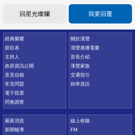
回星光燦爛
我要回覆
快速連結
經典榮耀
關於漢聲
節目表
漢聲廣播電臺
主持人
首長介紹
政府資訊公開
漢聲家族
意見信箱
交通指引
常見問題
頻率資訊
電子投票
問卷調查
最新消息
線上收聽
新聞報導
FM