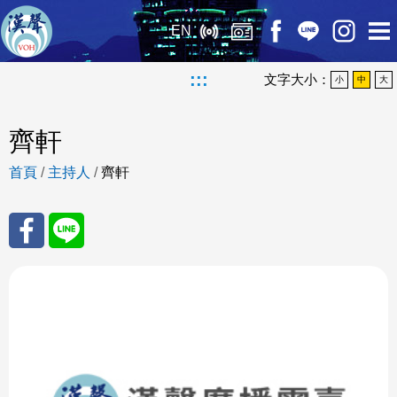
EN
:::
文字大小：
小
中
大
齊軒
首頁
/
主持人
/
齊軒
分享
分享
至
至
Fac
Line
eBo