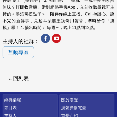
仲維 博士（墨鏡哥） 3. 節目簡介： 聽膩了一成不變的索然
無味？打開收音機、滑到網路手機App，立刻收聽墨鏡哥主
持的＜墨鏡哥摸點子＞，陪伴你線上直播、Call-in談心、說
不完的新鮮事，亮起耳朵聽墨鏡哥用聲音，準時給你「摸
摸」囉！ 4. 播出時間： 每週三，晚上11點到12點。
主持人的社群：
互動專區
回列表
快速連結
經典榮耀
關於漢聲
節目表
漢聲廣播電臺
主持人
首長介紹