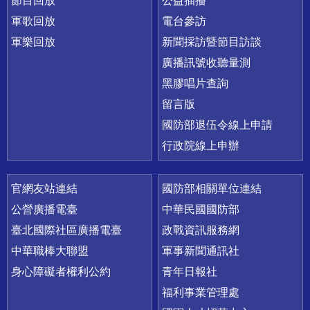
節目回放
公益插播
軍歌回放
電台參訪
軍樂回放
新聞採訪暨節目訪談
廣播訊號收聽量測
黑膠唱片查詢
留言版
國防部退伍令線上申請
行政院線上申辦
官網友站連結
國防部相關單位連結
公營廣播電臺
中華民國國防部
臺北國際社區廣播電臺
政戰資訊服務網
中華職棒大聯盟
軍事新聞通訊社
身心障礙者權利公約
青年日報社
福利事業管理處