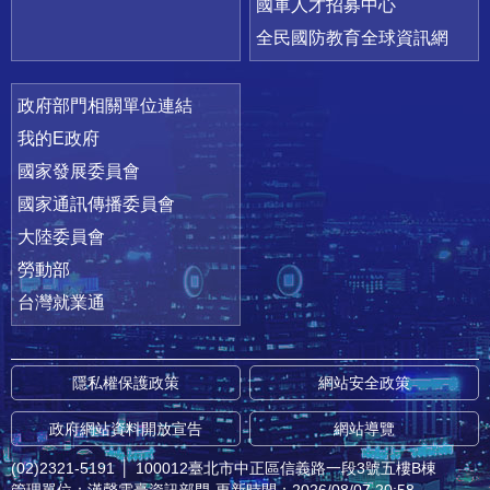
國軍人才招募中心
全民國防教育全球資訊網
政府部門相關單位連結
我的E政府
國家發展委員會
國家通訊傳播委員會
大陸委員會
勞動部
台灣就業通
隱私權保護政策
網站安全政策
政府網站資料開放宣告
網站導覽
(02)2321-5191
│
100012臺北市中正區信義路一段3號五樓B棟