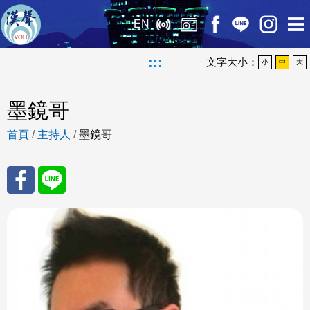
EN
:::
文字大小：
小
中
大
墨鏡哥
首頁
/
主持人
/
墨鏡哥
分享
分享
至
至
Fac
Line
eBo