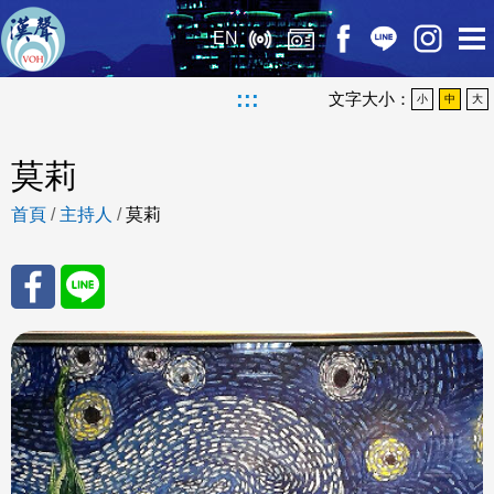
EN
:::
文字大小：
小
中
大
莫莉
首頁
/
主持人
/
莫莉
分享
分享
至
至
Fac
Line
eBo