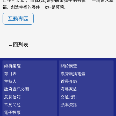
自在的天堂， 而你(妳)是她盼望攜手的對像， 一起追求幸
福、創造幸福的夥伴！ 她~是莫莉。
互動專區
回列表
快速連結
經典榮耀
關於漢聲
節目表
漢聲廣播電臺
主持人
首長介紹
政府資訊公開
漢聲家族
意見信箱
交通指引
常見問題
頻率資訊
電子投票