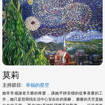
ok
莫莉
主持節目:
幸福的星空
她常常感謝老天爺的疼愛， 讓她平靜安穩的從事喜愛的工
作，她只是想尋找生活中心安自在的落腳， 廣播的天空是她