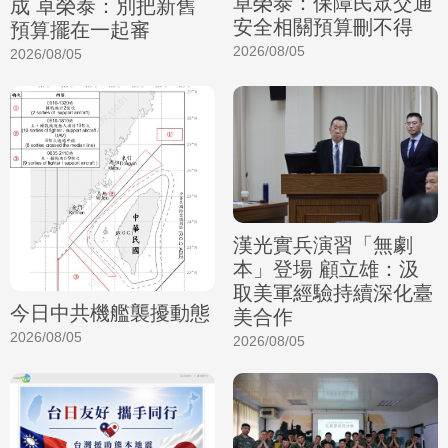
卓榮泰：保障民眾交通
成 卓榮泰：別把新舊
安全相關預算刪不得
預算擺在一起審
2026/08/05
2026/08/05
漢光實兵演習「無劇
本」登場 顧立雄：汲
取美軍經驗持續深化臺
今日中共機艦襲擾動態
美合作
2026/08/05
2026/08/05