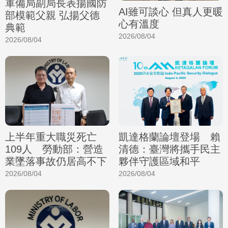
軍備局副局長表揚國防
AI雖可談心 但真人更暖
部模範父親 弘揚父德
心有溫度
典範
2026/08/04
2026/08/04
上半年重大職災死亡
凱達格蘭論壇登場 賴
109人 勞動部：營造
清德：臺灣將攜手民主
業墜落事故仍居高不下
夥伴守護區域和平
2026/08/04
2026/08/04