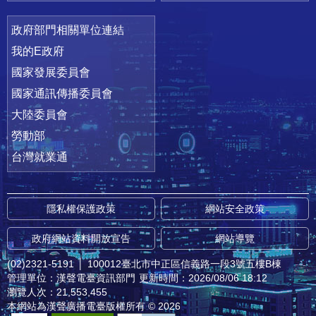
政府部門相關單位連結
我的E政府
國家發展委員會
國家通訊傳播委員會
大陸委員會
勞動部
台灣就業通
隱私權保護政策
網站安全政策
政府網站資料開放宣告
網站導覽
(02)2321-5191
│
100012臺北市中正區信義路一段3號五樓B棟
管理單位：漢聲電臺資訊部門
更新時間：2026/08/06 18:12
瀏覽人次：21,553,455
本網站為漢聲廣播電臺版權所有 © 2026