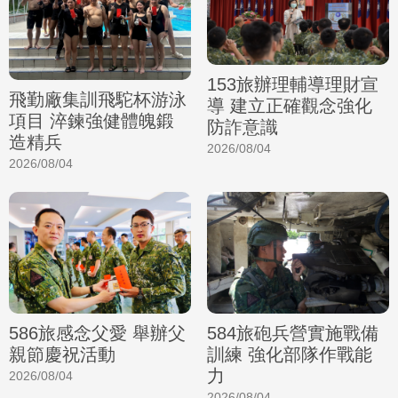
153旅辦理輔導理財宣
飛勤廠集訓飛駝杯游泳
導 建立正確觀念強化
項目 淬鍊強健體魄鍛
防詐意識
造精兵
2026/08/04
2026/08/04
586旅感念父愛 舉辦父
584旅砲兵營實施戰備
親節慶祝活動
訓練 強化部隊作戰能
力
2026/08/04
2026/08/04