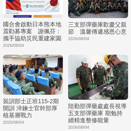
國合會啟動日本熊本地
三支部彈藥庫歡慶父親
震勸募專案 謝佩芬：
節 溫馨傳遞感恩心意
攜手協助災民重建家園
2026/08/04
2026/08/04
裝訓部士正班115-2期
陸勤部彈藥處處長視導
開訓 淬鍊士官幹部厚
五支部彈藥庫 期勉持
植基層戰力
續精進整修能量
2026/08/04
2026/08/04