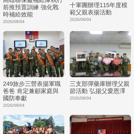
高雄聯保廠補給庫執行
十軍團辦理115年度模
前推預置訓練 強化戰
範父親表揚活動
時補給效能
2026/08/04
2026/08/04
249旅步三營表揚軍職
三支部彈藥庫辦理父親
爸爸 肯定兼顧家庭與
節活動 弘揚父愛恩澤
國防奉獻
2026/08/04
2026/08/04