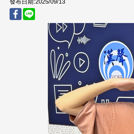
發布日期:
2025/09/13
分享
分享
至
至
Fac
Line
eBo
ok