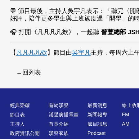
💬 節目最後，主持人吳宇凡表示：「聽完〈
好評，陪伴更多學生與上班族度過「開學」的
🎧 打開《凡凡凡凡欸》，一起聽
晉萱總部 JS
【
凡凡凡凡欸
】節目由
吳宇凡
主持，每周六上午1
回列表
快速連結
經典榮耀
關於漢聲
最新消息
線上收
節目表
漢聲廣播電臺
新聞報導
FM
主持人
首長介紹
節目訊息
AM
政府資訊公開
漢聲家族
Podcast