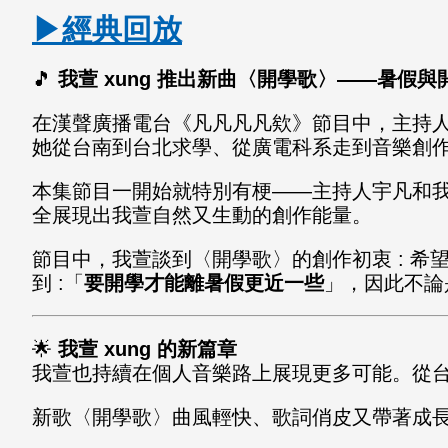
▶經典回放
🎵
我萱 xung 推出新曲〈開學歌〉——暑假
在漢聲廣播電台《凡凡凡凡欸》節目中，主持
她從台南到台北求學、從廣電科系走到音樂創
本集節目一開始就特別有梗——主持人宇凡和
全展現出我萱自然又生動的創作能量。
節目中，我萱談到〈開學歌〉的創作初衷 : 
到 :「
要開學才能離暑假更近一些
」，因此不論
🌟
我萱 xung 的新篇章
我萱也持續在個人音樂路上展現更多可能。從
新歌〈開學歌〉曲風輕快、歌詞俏皮又帶著成