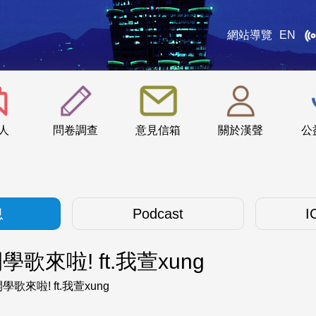
網站導覽
EN
:::
人
問卷調查
意見信箱
關於漢聲
公
息
Podcast
I
啦! ft.我萱xung
啦! ft.我萱xung