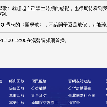
開學歌〉就想起自己學生時期的感覺，也很期待看到
時刻。
HQ
帶來的〈開學歌〉，不論開學還是放假，都能聽
1:00-12:00在漢聲調頻網首播。
聽
經典回放
便民服務
官網友站連結
節目回放
公益插播
公營廣播電臺
軍歌回放
電台參訪
臺北國際社區廣
軍樂回放
新聞採訪暨節目
播電臺