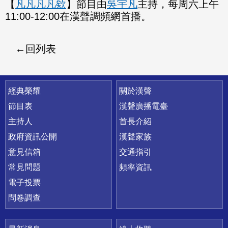
【
凡凡凡凡欸
】節目由
吳宇凡
主持，每周六上午
11:00-12:00在漢聲調頻網首播。
回列表
快速連結
經典榮耀
關於漢聲
節目表
漢聲廣播電臺
主持人
首長介紹
政府資訊公開
漢聲家族
意見信箱
交通指引
常見問題
頻率資訊
電子投票
問卷調查