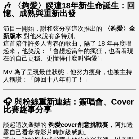
🎶
〈夠愛〉睽違18年新生命誕生：回
憶、成熟與重新出發
節目一開始，謝和弦分享這次推出的
〈夠愛〉全
新版本
對他來說有多特別。
這首陪伴許多人青春的歌曲，隔了 18 年再度唱
起來，他笑說：「會想起當年的瘋狂，也看看現
在的自己更穩、更懂得什麼叫‘夠愛’」
MV 為了呈現最佳狀態，他努力瘦身，也被主持
人稱讚：「帥回十八年前了！」
🎧
與粉絲重新連結：簽唱會、Cover
比賽趣事分享
談起這次舉辦的
夠愛
cover創意挑戰賽
，阿扣透
露自己看參賽影片時超級感動。