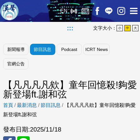
EN
:::
文字大小：
小
中
大
新聞報導
節目訊息
Podcast
ICRT News
官網公告
【凡凡凡凡欸】童年回憶殺!夠愛
新登場ft.謝和弦
首頁
/
最新消息
/
節目訊息
/
【凡凡凡凡欸】童年回憶殺!夠愛
新登場ft.謝和弦
發布日期:
2025/11/18