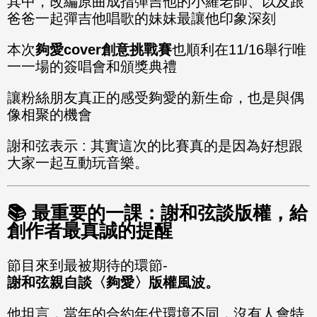
其中，改編原曲成指彈吉他的小羅老師、以及跟
爸爸一起彈吉他唱歌的妹妹最讓他印象深刻
本次
夠愛
cover創意挑戰賽
也順利在11/16舉行唯
一一場的簽唱會和頒獎典禮
讓粉絲朋友真正的感受夠愛的新生命，也是與偶
像相聚的機會
謝和弦表示 : 其實這次的比賽真的是因為好想跟
大家一起互動玩音樂。
📚
最重要的一課：謝和弦談版權，給
創作者最真誠的提醒
節目來到最被期待的環節-
謝和弦親自談〈夠愛〉版權風波。
他坦言，當年的合約年代環境不同，沒有人會特