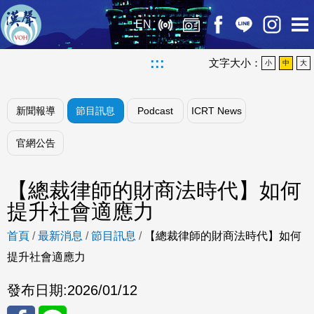
EN
:::
文字大小：
小
中
大
新聞報導
節目訊息
Podcast
ICRT News
官網公告
【總裁律師的財商法時代】如何
提升社會適應力
首頁
/
最新消息
/
節目訊息
/
【總裁律師的財商法時代】如何
提升社會適應力
發布日期:
2026/01/12