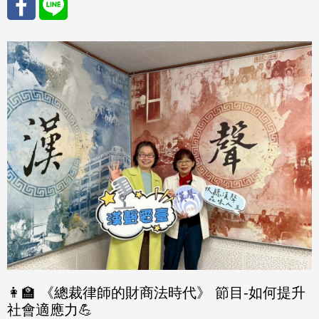
分享
分享
至
至
Fac
Line
eBo
ok
👩‍🏫 《總裁律師的財商法時代》 節目-如何提升
社會適應力💪