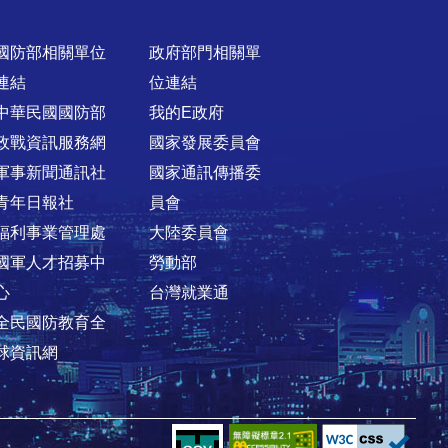
國防部相關單位
政府部門相關單
連結
位連結
中華民國國防部
我的E政府
政戰資訊服務網
國家發展委員會
軍事新聞通訊社
國家通訊傳播委
青年日報社
員會
福利事業管理處
大陸委員會
國軍人才招募中
勞動部
心
台灣就業通
全民國防教育全
球資訊網