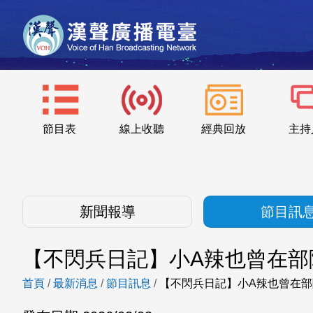
節目表
線上收聽
經典回放
主持
新聞報導
節目訊
【不閃兵日記】小A辣也曾在部
首頁
/
最新消息
/
節目訊息
/
【不閃兵日記】小A辣也曾在