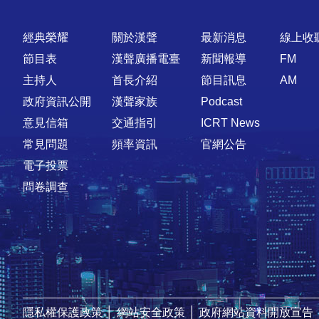
快速連結
經典榮耀
關於漢聲
最新消息
線上收
節目表
漢聲廣播電臺
新聞報導
FM
主持人
首長介紹
節目訊息
AM
政府資訊公開
漢聲家族
Podcast
意見信箱
交通指引
ICRT News
常見問題
頻率資訊
官網公告
電子投票
問卷調查
隱私權保護政策
│
網站安全政策
│
政府網站資料開放宣告