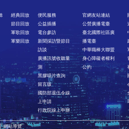
聽
經典回放
便民服務
官網友站連結
節目回放
公益插播
公營廣播電臺
軍歌回放
電台參訪
臺北國際社區廣
軍樂回放
新聞採訪暨節目
播電臺
訪談
中華職棒大聯盟
廣播訊號收聽量
身心障礙者權利
測
公約
黑膠唱片查詢
留言版
國防部退伍令線
上申請
行政院線上申辦
│
網站導覽