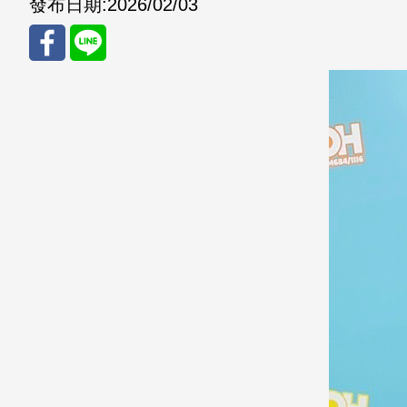
發布日期:
2026/02/03
分享
分享
至
至
Fac
Line
eBo
ok